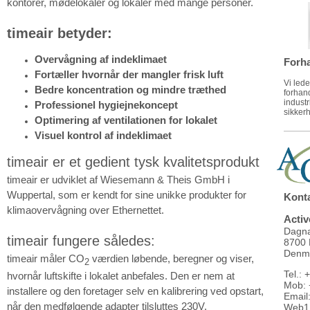
kontorer, mødelokaler og lokaler med mange personer.
timeair betyder:
Overvågning af indeklimaet
Forh
Fortæller hvornår der mangler frisk luft
Vi led
Bedre koncentration og mindre træthed
forhand
industr
Professionel hygiejnekoncept
sikker
Optimering af ventilationen for lokalet
Visuel kontrol af indeklimaet
timeair er et gedient tysk kvalitetsprodukt
timeair er udviklet af Wiesemann & Theis GmbH i
Wuppertal, som er kendt for sine unikke produkter for
Konta
klimaovervågning over Ethernettet.
Acti
Dagna
timeair fungere således:
8700 
Denm
timeair måler CO
værdien løbende, beregner og viser,
2
Tel.:
hvornår luftskifte i lokalet anbefales. Den er nem at
Mob: 
installere og den foretager selv en kalibrering ved opstart,
Email
når den medfølgende adapter tilsluttes 230V.
Web1