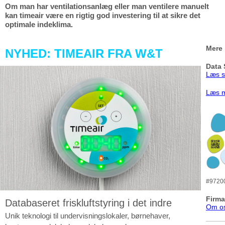
Om man har ventilationsanlæg eller man ventilere manuelt
kan
timeair
være en rigtig god investering til at sikre det
optimale indeklima.
Mere 
NYHED: TIMEAIR FRA W&T
Data 
Læs s
Læs m
#97200
Firma
Databaseret friskluftstyring i det indre
Om o
Unik teknologi til undervisningslokaler, børnehaver,